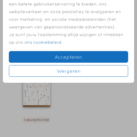
een betere gebruikerservaring te bieden, ons
websiteverkeer en onze prestaties te analyseren en
voor marketing- en sociale mediadoeleinden (het
weergeven van gepersonaliseerde advertenties).
Je kunt jouw toestemming altijd wijzigen of intrekken
op ons
ons cookiebeleid
.
CANVASPOSTER
CANVASPOSTER
Accepteren
Weigeren
CANVASPOSTER