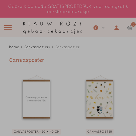
Gebruik de code GRATISPROEFDRUK voor een gratis
eerste proefdrukje
0
home
>
Canvasposter
\ > Canvasposter
Canvasposter
CANVASPOSTER - 30 X 40 CM
CANVASPOSTER