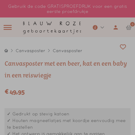
Gebruik de code GRATISPROEFDRUK voor een gratis
eerste proefdrukje
0
Canvasposter
Canvasposter
Canvasposter met een beer, kat en een baby
in een reiswiegje
€ 49,95
✓ Gedrukt op stevig katoen
✓ Houten magneetlatjes met koordje eenvoudig mee
te bestellen
✓ Het ontwerp is gemakkelijk aan te passen