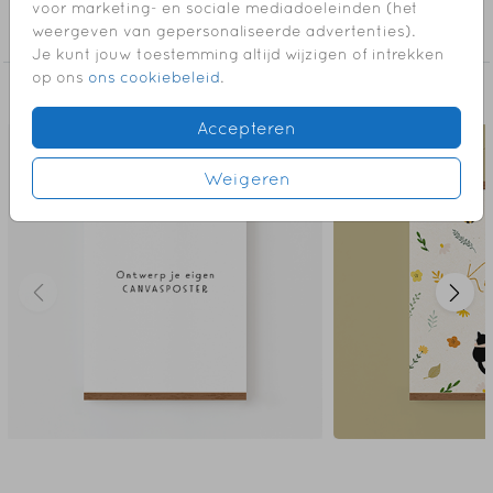
Collectie
voor marketing- en sociale mediadoeleinden (het
om op te hangen in de babykamer.
weergeven van gepersonaliseerde advertenties).
Canvasposter
Je kunt jouw toestemming altijd wijzigen of intrekken
// SEV
op ons
ons cookiebeleid
.
Dit vind je misschien ook leuk
Accepteren
Weigeren