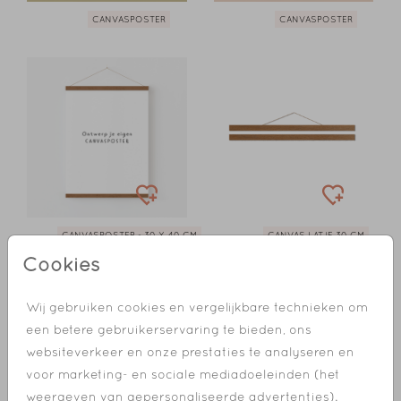
CANVASPOSTER
CANVASPOSTER
CANVASPOSTER - 30 X 40 CM
CANVAS LATJE 30 CM
Cookies
Wij gebruiken cookies en vergelijkbare technieken om
Canvasposters: formaten, prijzen en levering
een betere gebruikerservaring te bieden, ons
websiteverkeer en onze prestaties te analyseren en
Ben je op zoek naar een unieke manier om je
voor marketing- en sociale mediadoeleinden (het
interieur te verfraaien? Onze canvasposters bieden
weergeven van gepersonaliseerde advertenties).