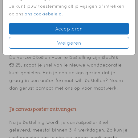
een uitstekende keuze! Hier vind je de beschikbare
Je kunt jouw toestemming altijd wijzigen of intrekken
formaten en prijzen:
op ons
ons cookiebeleid
.
• Staand 30x40 cm – €49,95
• Liggend 40x30 cm – €49,95
Accepteren
• Vierkant 40x40 cm – €54,95
• Houten magnetische latjes 30 en 40 cm – €4,99
Weigeren
De verzendkosten voor je bestelling zijn slechts
€5,25, zodat je snel van je nieuwe wanddecoratie
kunt genieten. Heb je een design gezien dat je
graag in een ander formaat wilt bestellen? Neem
dan gerust contact met ons op voor maatwerk.
Je canvasposter ontvangen
Na je bestelling wordt je canvasposter snel
geleverd, meestal binnen 3-4 werkdagen. Zo kun je
snel genieten van je nieuwe, gepersonaliseerde