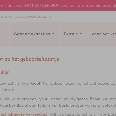
uik de code GRATISPROEFDRUK voor een gratis eerste proefd
ntwerp van jouw geboortekaartje
Geboortekaartjes
Extra's
Voor het k
oor op het geboortekaartje
ikje!
en echt strikje! Geeft het geboortekaartje net dat beetje e
strikje.
, blauw, mintgroen, goud, peach en olijfgroen. Benieuwd naar
ekaartje? Bestel dan tijdens het bestelproces van je proefdru
rechtstreekse verzending
. Wil je graag de echte strikjes bes