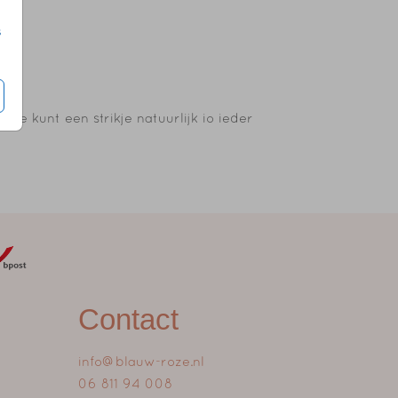
s
 je kunt een strikje natuurlijk io ieder
Contact
info@blauw-roze.nl
06 811 94 008