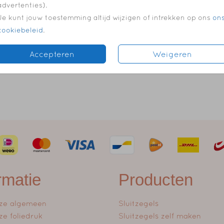
advertenties).
Je kunt jouw toestemming altijd wijzigen of intrekken op ons
on
cookiebeleid
.
Accepteren
Weigeren
echte satijnen strikjes?
Hier
kun je de kaartjes bekijken. Maar
rmatie
Producten
ze algemeen
Sluitzegels
ze foliedruk
Sluitzegels zelf maken