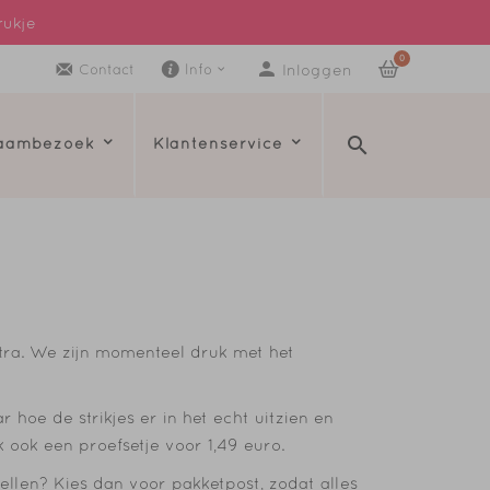
rukje
0
Inloggen
Contact
Info
raambezoek
Klantenservice
xtra. We zijn momenteel druk met het
 hoe de strikjes er in het echt uitzien en
k ook een proefsetje voor 1,49 euro.
tellen? Kies dan voor pakketpost, zodat alles