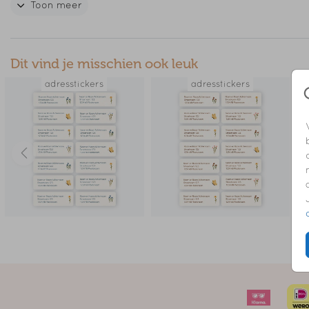
Toon meer
// SEV - LOUIE - NEELE - HAZEL - MOSI - NIEK
Dit vind je misschien ook leuk
adresstickers
adresstickers