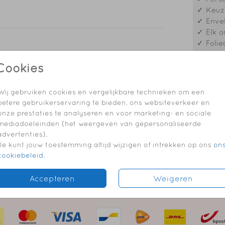
✓ Keuze
✓ Envel
✓ Elk o
✓ Folie
adresstickers
adresstickers
Cookies
Prijzen
Wij gebruiken cookies en vergelijkbare technieken om een
betere gebruikerservaring te bieden, ons websiteverkeer en
onze prestaties te analyseren en voor marketing- en sociale
mediadoeleinden (het weergeven van gepersonaliseerde
advertenties).
Je kunt jouw toestemming altijd wijzigen of intrekken op ons
on
cookiebeleid
.
Accepteren
Weigeren