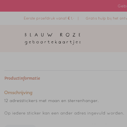
Gebr
Eerste proefdruk vanaf € 1,- |
Gratis hulp bij het o
Productinformatie
Omschrijving
12 adresstickers met maan en sterrenhanger.
Op iedere sticker kan een ander adres ingevuld worden.
Ieder vel bevat twaalf adresstickers van 97 x 45 mm.