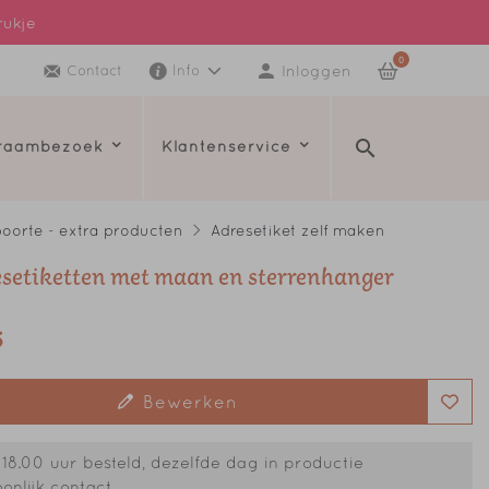
rukje
0
Inloggen
Contact
Info
kraambezoek
Klantenservice
oorte - extra producten
Adresetiket zelf maken
esetiketten met maan en sterrenhanger
5
Bewerken
18.00 uur besteld, dezelfde dag in productie
onlijk contact