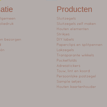
atie
Producten
algemeen
Sluitzegels
oliedruk
Sluitzegels zelf maken
Houten elementen
Strikjes
en bezorgen
DIY labels
d
Paperclips en splitpennen
eën
Lakzegels
Transparante wikkels
Pocketfolds
Adresstickers
Touw, lint en koord
Persoonlijke postzegel
Sample setjes
Houten kaartenhouder