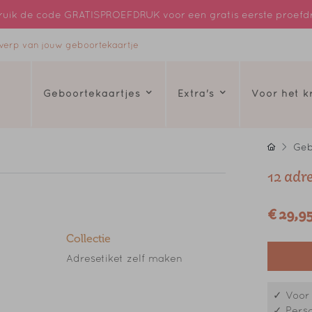
uik de code GRATISPROEFDRUK voor een gratis eerste proefd
ntwerp van jouw geboortekaartje
Geboortekaartjes
Extra's
Voor het 
Geb
12 adr
€ 29,9
Collectie
Adresetiket zelf maken
✓ Voor 
✓ Perso