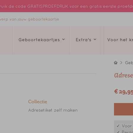
uik de code GRATISPROEFDRUK voor een gratis eerste proefd
ntwerp van jouw geboortekaartje
Geboortekaartjes
Extra's
Voor het 
Geb
Adrese
€ 29,9
Collectie
Adresetiket zelf maken
✓ Voor 
✓ Perso