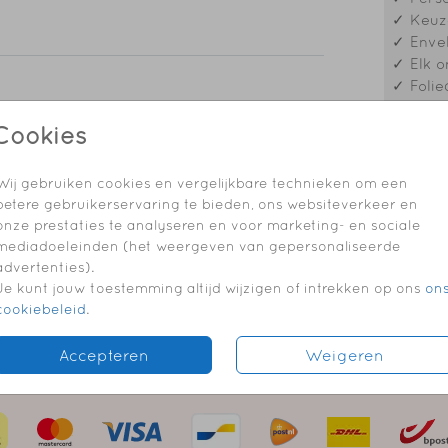
✓ Keuze
✓ Envel
✓ Elk o
✓ Folie
adresstickers
adresstickers
Cookies
Prijzen
Wij gebruiken cookies en vergelijkbare technieken om een
betere gebruikerservaring te bieden, ons websiteverkeer en
onze prestaties te analyseren en voor marketing- en sociale
mediadoeleinden (het weergeven van gepersonaliseerde
advertenties).
Je kunt jouw toestemming altijd wijzigen of intrekken op ons
on
cookiebeleid
.
Accepteren
Weigeren