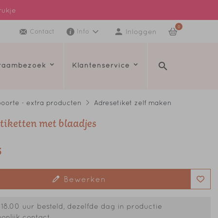
rukje
0
Inloggen
Contact
Info
kraambezoek
Klantenservice
oorte - extra producten
Adresetiket zelf maken
tiketten met blaadjes
5
Bewerken
18.00 uur besteld, dezelfde dag in productie
onlijk contact