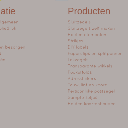
atie
Producten
algemeen
Sluitzegels
oliedruk
Sluitzegels zelf maken
Houten elementen
Strikjes
en bezorgen
DIY labels
d
Paperclips en splitpennen
eën
Lakzegels
Transparante wikkels
Pocketfolds
Adresstickers
Touw, lint en koord
Persoonlijke postzegel
Sample setjes
Houten kaartenhouder