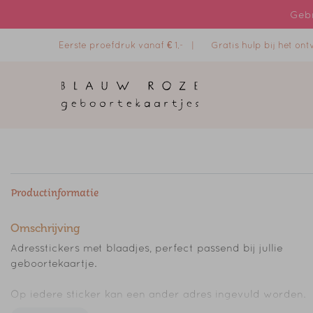
Gebr
Eerste proefdruk vanaf € 1,- |
Gratis hulp bij het o
Productinformatie
Omschrijving
Adresstickers met blaadjes, perfect passend bij jullie
geboortekaartje.
Op iedere sticker kan een ander adres ingevuld worden.