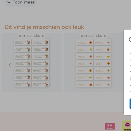
Toon meer
Een vel bevat veertien adresstickers van 97 x 34 mm.
// OLLE
Dit vind je misschien ook leuk
adresstickers
adresstickers