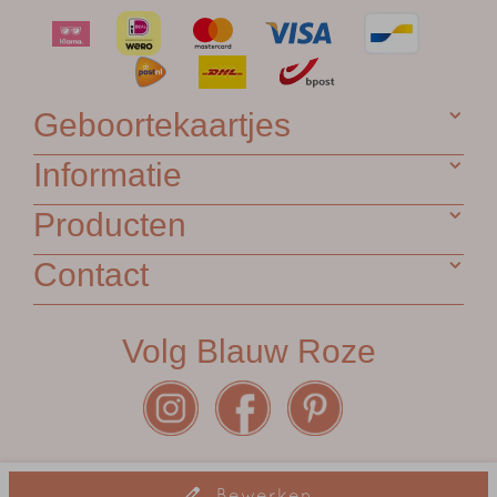
Geboortekaartjes
Informatie
Producten
Contact
Volg Blauw Roze
Algemene voorwaarden
•
Garantie
•
Privacy Statement
•
Bewerken