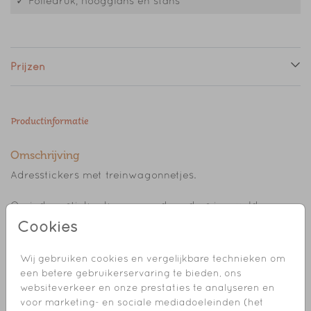
✓ Foliedruk, hoogglans en stans
Prijzen
Productinformatie
Omschrijving
Adresstickers met treinwagonnetjes.
Op iedere sticker kan een ander adres ingevuld
worden.
Cookies
Toon meer
Ieder vel bevat veertien adresstickers van 97 x 34
Wij gebruiken cookies en vergelijkbare technieken om
mm.
een betere gebruikerservaring te bieden, ons
Collectie
websiteverkeer en onze prestaties te analyseren en
// JELTE
voor marketing- en sociale mediadoeleinden (het
Adresetiket zelf maken