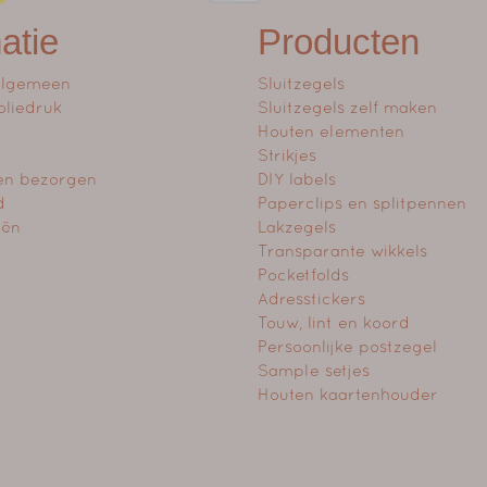
atie
Producten
algemeen
Sluitzegels
oliedruk
Sluitzegels zelf maken
Houten elementen
Strikjes
en bezorgen
DIY labels
d
Paperclips en splitpennen
eën
Lakzegels
Transparante wikkels
Pocketfolds
Adresstickers
Touw, lint en koord
Persoonlijke postzegel
Sample setjes
Houten kaartenhouder