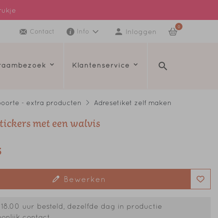
rukje
0
Inloggen
Contact
Info
kraambezoek
Klantenservice
oorte - extra producten
Adresetiket zelf maken
tickers met een walvis
5
Bewerken
18.00 uur besteld, dezelfde dag in productie
onlijk contact