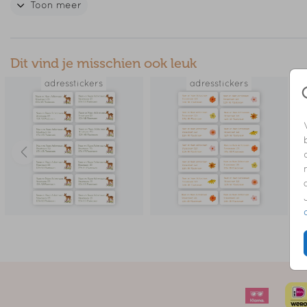
Toon meer
Een vel bevat veertien adresstickers van 97 x 34 mm.
// OSKAR
Dit vind je misschien ook leuk
adresstickers
adresstickers