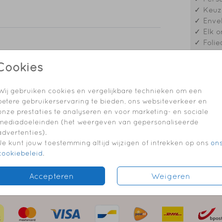
✓ Keuze
✓ Envel
✓ Elk o
✓ Folie
adresstickers
adresstickers
Cookies
Prijzen
Wij gebruiken cookies en vergelijkbare technieken om een
betere gebruikerservaring te bieden, ons websiteverkeer en
onze prestaties te analyseren en voor marketing- en sociale
mediadoeleinden (het weergeven van gepersonaliseerde
advertenties).
Je kunt jouw toestemming altijd wijzigen of intrekken op ons
on
cookiebeleid
.
Accepteren
Weigeren