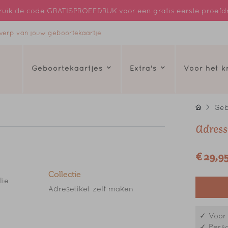
uik de code GRATISPROEFDRUK voor een gratis eerste proefd
ntwerp van jouw geboortekaartje
Geboortekaartjes
Extra's
Voor het 
Geb
Adress
€ 29,9
Collectie
lie
Adresetiket zelf maken
✓ Voor 
✓ Perso