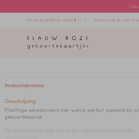
Gebr
Eerste proefdruk vanaf € 1,- |
Gratis hulp bij het o
Productinformatie
Omschrijving
Prachtige adresstickers met walvis, perfect passend bij jul
geboortekaartje.
Op iedere sticker kan een ander adres ingevuld worden.