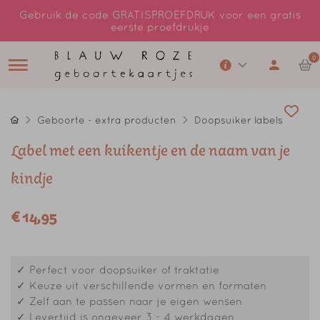
Gebruik de code GRATISPROEFDRUK voor een gratis
eerste proefdrukje
0
Geboorte - extra producten
Doopsuiker labels
Label met een kuikentje en de naam van je
kindje
€ 14,95
✓ Perfect voor doopsuiker of traktatie
✓ Keuze uit verschillende vormen en formaten
✓ Zelf aan te passen naar je eigen wensen
✓ Levertijd is ongeveer 3 - 4 werkdagen