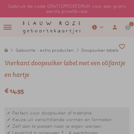
Gebruik de code GRATISPROEFDRUK voor een gratis
eerste proefdrukje
0
Geboorte - extra producten
Doopsuiker labels
Vierkant doopsuiker label met een olifantje
en hartje
€ 14,95
✓ Perfect voor doopsuiker of traktatie
✓ Keuze uit verschillende vormen en formaten
✓ Zelf aan te passen naar je eigen wensen
✓ Levertijd is ongeveer 3 - 4 werkdagen