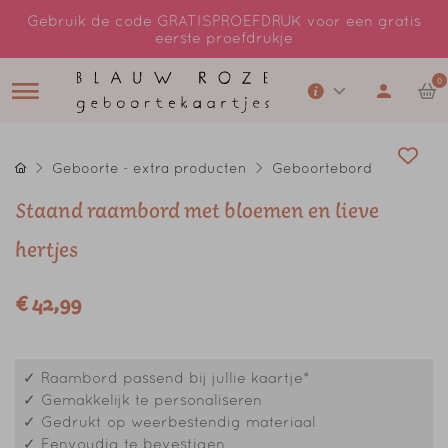
Gebruik de code GRATISPROEFDRUK voor een gratis
eerste proefdrukje
0
Geboorte - extra producten
Geboortebord
Staand raambord met bloemen en lieve
hertjes
€ 42,99
✓ Raambord passend bij jullie kaartje*
✓ Gemakkelijk te personaliseren
✓ Gedrukt op weerbestendig materiaal
✓ Eenvoudig te bevestigen