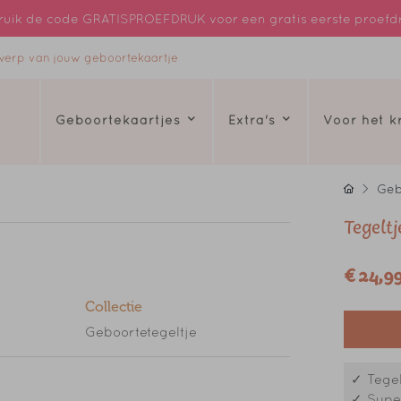
uik de code GRATISPROEFDRUK voor een gratis eerste proefd
ntwerp van jouw geboortekaartje
Geboortekaartjes
Extra's
Voor het 
Geb
Tegelt
€ 24,9
Collectie
Geboortetegeltje
✓ Tegelt
✓ Super