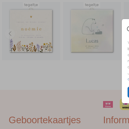
tegeltje
tegeltje
Geboortekaartjes
Inform