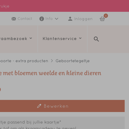
rukje
0
Inloggen
Contact
Info
kraambezoek
Klantenservice
oorte - extra producten
Geboortetegeltje
je met bloemen weelde en kleine dieren
9
Bewerken
je passend bij jullie kaartje*
 tof om als kraamcadeau te geven!