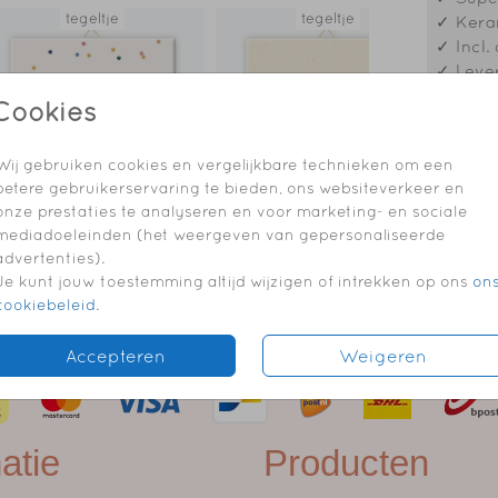
tegeltje
tegeltje
✓ Keram
✓ Incl.
✓ Lever
Cookies
* Staat
m
mailtje
Wij gebruiken cookies en vergelijkbare technieken om een
betere gebruikerservaring te bieden, ons websiteverkeer en
onze prestaties te analyseren en voor marketing- en sociale
mediadoeleinden (het weergeven van gepersonaliseerde
Prijzen
advertenties).
Je kunt jouw toestemming altijd wijzigen of intrekken op ons
on
cookiebeleid
.
Accepteren
Weigeren
atie
Producten