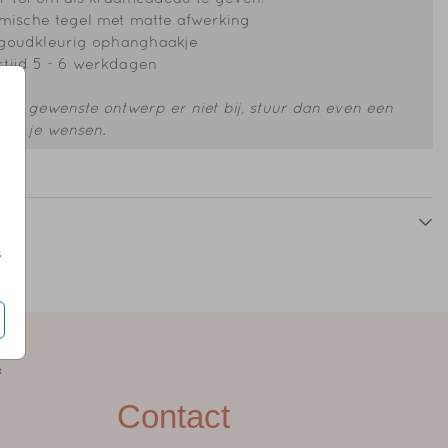
Tegeltje
tegeltje
ische tegel met matte afwerking
 goudkleurig ophanghaakje
tijd 5 - 6 werkdagen
 het gewenste ontwerp er niet bij, stuur dan even een
et je wensen.
s
Contact