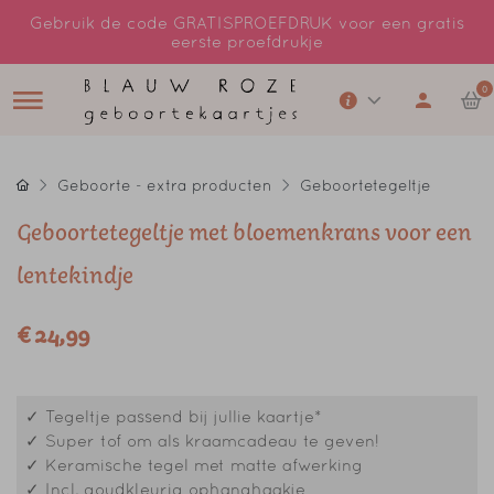
Gebruik de code GRATISPROEFDRUK voor een gratis
eerste proefdrukje
0
Geboorte - extra producten
Geboortetegeltje
Geboortetegeltje met bloemenkrans voor een
lentekindje
€ 24,99
✓ Tegeltje passend bij jullie kaartje*
✓ Super tof om als kraamcadeau te geven!
✓ Keramische tegel met matte afwerking
✓ Incl. goudkleurig ophanghaakje