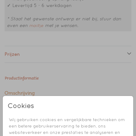
✓ Levertijd 5 - 6 werkdagen
* Staat het gewenste ontwerp er niet bij, stuur dan
even een
met je wensen.
mailtje
Prijzen
Productinformatie
Omschrijving
Geboortetegeltje van 15 x 15 cm met bloemenkrans
Cookies
voor een lentekindje.
Wij gebruiken cookies en vergelijkbare technieken om
Heel leuk voor op de babykamer!
een betere gebruikerservaring te bieden, ons
websiteverkeer en onze prestaties te analyseren en