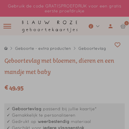
Gebruik de code GRATISPROEFDRUK voor een gratis
eerste proefdrukje
0
Geboorte - extra producten
Geboortevlag
Geboortevlag met bloemen, dieren en een
mandje met baby
€ 49,95
✓
Geboortevlag
passend bij jullie kaartje*
✓ Gemakkelijk te personaliseren
✓ Gedrukt op
weerbestendig
materiaal
✓ Geschikt voor
iedere vlaggenstok