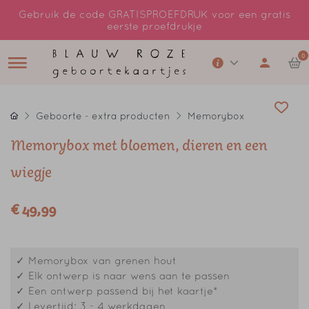
Gebruik de code GRATISPROEFDRUK voor een gratis
eerste proefdrukje
0
Geboorte - extra producten
Memorybox
Memorybox met bloemen, dieren en een
wiegje
€ 49,99
✓ Memorybox van grenen hout
✓ Elk ontwerp is naar wens aan te passen
✓ Een ontwerp passend bij het kaartje*
✓ Levertijd: 3 - 4 werkdagen