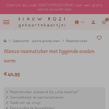
Gebruik de code GRATISPROEFDRUK voor een gratis
eerste proefdrukje
0
Geboorte - extra producten
Raamsticker
Blanco raamsticker met liggende ovalen
vorm
€ 42,95
✓ Raamsticker passend bij jullie kaartje*
✓ Gemakkelijk te personaliseren
✓ Gedrukt op vinyl
✓ Eenvoudig te bevestigen