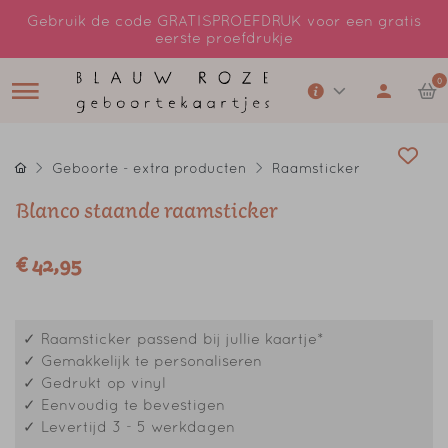
Gebruik de code GRATISPROEFDRUK voor een gratis
eerste proefdrukje
0
Geboorte - extra producten
Raamsticker
Blanco staande raamsticker
€ 42,95
✓ Raamsticker passend bij jullie kaartje*
✓ Gemakkelijk te personaliseren
✓ Gedrukt op vinyl
✓ Eenvoudig te bevestigen
✓ Levertijd 3 - 5 werkdagen