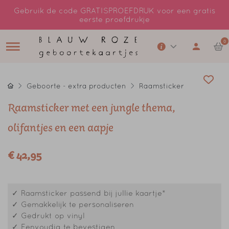
Gebruik de code GRATISPROEFDRUK voor een gratis
eerste proefdrukje
0
Geboorte - extra producten
Raamsticker
Raamsticker met een jungle thema,
olifantjes en een aapje
€ 42,95
✓ Raamsticker passend bij jullie kaartje*
✓ Gemakkelijk te personaliseren
✓ Gedrukt op vinyl
✓ Eenvoudig te bevestigen