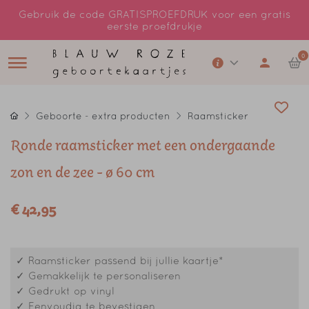
Gebruik de code GRATISPROEFDRUK voor een gratis
eerste proefdrukje
0
Geboorte - extra producten
Raamsticker
Ronde raamsticker met een ondergaande
zon en de zee - ø 60 cm
€ 42,95
✓ Raamsticker passend bij jullie kaartje*
✓ Gemakkelijk te personaliseren
✓ Gedrukt op vinyl
✓ Eenvoudig te bevestigen