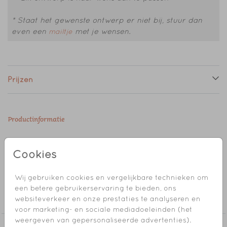
* Staat het gewenste ontwerp er niet bij, stuur dan
even een
met je wensen.
mailtje
Prijzen
Productinformatie
Omschrijving
Cookies
Sluitzegel met een konijnen bijtring.
Wij gebruiken cookies en vergelijkbare technieken om
Collectie
een betere gebruikerservaring te bieden, ons
websiteverkeer en onze prestaties te analyseren en
Sluitzegel
voor marketing- en sociale mediadoeleinden (het
weergeven van gepersonaliseerde advertenties).