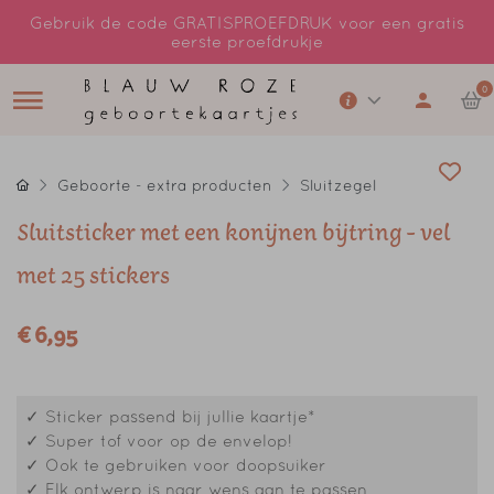
Gebruik de code GRATISPROEFDRUK voor een gratis
eerste proefdrukje
0
Geboorte - extra producten
Sluitzegel
Sluitsticker met een konijnen bijtring - vel
met 25 stickers
€ 6,95
✓ Sticker passend bij jullie kaartje*
✓ Super tof voor op de envelop!
✓ Ook te gebruiken voor doopsuiker
✓ Elk ontwerp is naar wens aan te passen