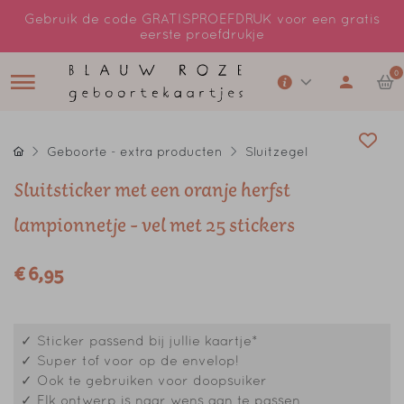
Gebruik de code GRATISPROEFDRUK voor een gratis
eerste proefdrukje
0
Geboorte - extra producten
Sluitzegel
Sluitsticker met een oranje herfst
lampionnetje - vel met 25 stickers
€ 6,95
✓ Sticker passend bij jullie kaartje*
✓ Super tof voor op de envelop!
✓ Ook te gebruiken voor doopsuiker
✓ Elk ontwerp is naar wens aan te passen