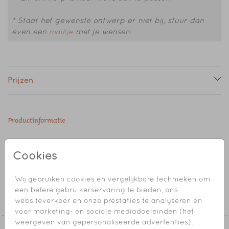
* Staat het gewenste ontwerp er niet bij, stuur dan
even een
met je wensen.
mailtje
Prijzen
Productinformatie
Omschrijving
Cookies
Sluitsticker met een boom.
Wij gebruiken cookies en vergelijkbare technieken om
Collectie
een betere gebruikerservaring te bieden, ons
websiteverkeer en onze prestaties te analyseren en
Sluitzegel
voor marketing- en sociale mediadoeleinden (het
weergeven van gepersonaliseerde advertenties).