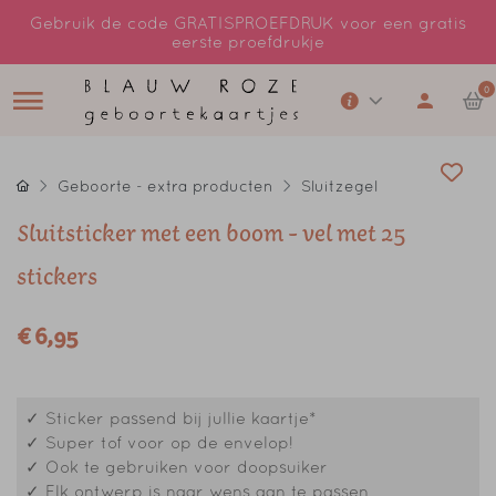
Gebruik de code GRATISPROEFDRUK voor een gratis
eerste proefdrukje
0
Geboorte - extra producten
Sluitzegel
Sluitsticker met een boom - vel met 25
stickers
€ 6,95
✓ Sticker passend bij jullie kaartje*
✓ Super tof voor op de envelop!
✓ Ook te gebruiken voor doopsuiker
✓ Elk ontwerp is naar wens aan te passen