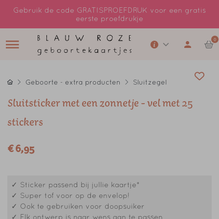
Gebruik de code GRATISPROEFDRUK voor een gratis
eerste proefdrukje
0
Geboorte - extra producten
Sluitzegel
Sluitsticker met een zonnetje - vel met 25
stickers
€ 6,95
✓ Sticker passend bij jullie kaartje*
✓ Super tof voor op de envelop!
✓ Ook te gebruiken voor doopsuiker
✓ Elk ontwerp is naar wens aan te passen