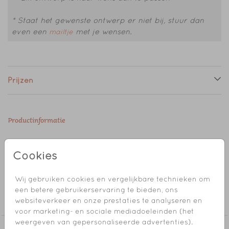
* Staat het gewenste ontwerp er niet bij, stuur dan
even een
met je wensen.
mailtje
Prijzen
Productinformatie
Omschrijving
Cookies
Sluitsticker met een zonnetje.
Wij gebruiken cookies en vergelijkbare technieken om
Collectie
een betere gebruikerservaring te bieden, ons
websiteverkeer en onze prestaties te analyseren en
Sluitzegel
voor marketing- en sociale mediadoeleinden (het
weergeven van gepersonaliseerde advertenties).