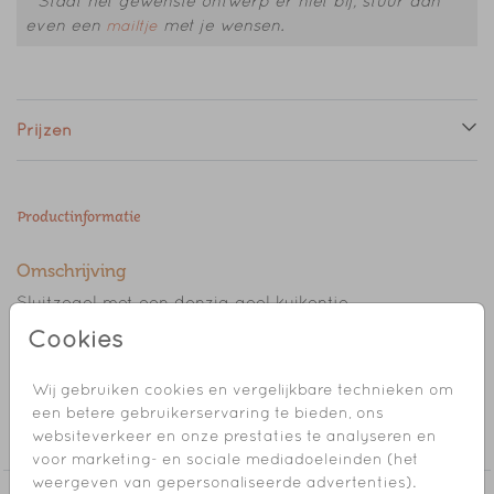
* Staat het gewenste ontwerp er niet bij, stuur dan
even een
met je wensen.
mailtje
Prijzen
Productinformatie
Omschrijving
Sluitzegel met een donzig geel kuikentje.
Cookies
// HARRY - MARIELOU
Wij gebruiken cookies en vergelijkbare technieken om
Collectie
een betere gebruikerservaring te bieden, ons
websiteverkeer en onze prestaties te analyseren en
Sluitzegel
voor marketing- en sociale mediadoeleinden (het
weergeven van gepersonaliseerde advertenties).