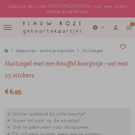
Gebruik de code GRATISPROEFDRUK voor een gratis
eerste proefdrukje
0
Geboorte - extra producten
Sluitzegel
Sluitzegel met een knuffel konijntje - vel met
25 stickers
€ 6,95
✓ Sticker passend bij jullie kaartje*
✓ Super tof voor op de envelop!
✓ Ook te gebruiken voor doopsuiker
✓ Elk ontwerp is naar wens aan te passen