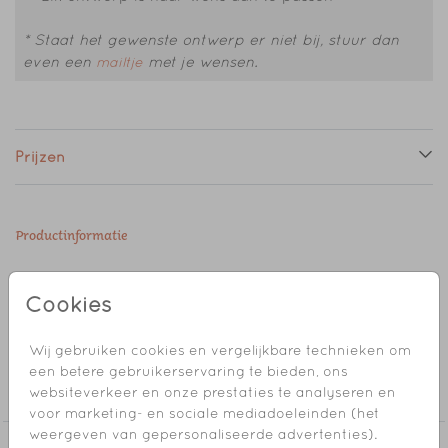
* Staat het gewenste ontwerp er niet bij, stuur dan
even een
met je wensen.
mailtje
Prijzen
Productinformatie
Omschrijving
Cookies
Sluitzegel met een knuffel konijntje.
Wij gebruiken cookies en vergelijkbare technieken om
Collectie
een betere gebruikerservaring te bieden, ons
websiteverkeer en onze prestaties te analyseren en
Sluitzegel
voor marketing- en sociale mediadoeleinden (het
weergeven van gepersonaliseerde advertenties).