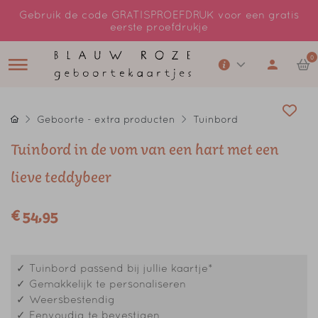
Gebruik de code GRATISPROEFDRUK voor een gratis
eerste proefdrukje
0
Geboorte - extra producten
Tuinbord
Tuinbord in de vom van een hart met een
lieve teddybeer
€ 54,95
✓ Tuinbord passend bij jullie kaartje*
✓ Gemakkelijk te personaliseren
✓ Weersbestendig
✓ Eenvoudig te bevestigen