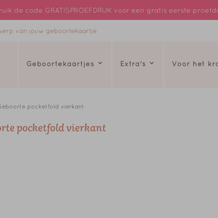
uik de code GRATISPROEFDRUK voor een gratis eerste proefd
ntwerp van jouw geboortekaartje
Geboortekaartjes
Extra's
Voor het k
eboorte pocketfold vierkant
rte pocketfold vierkant