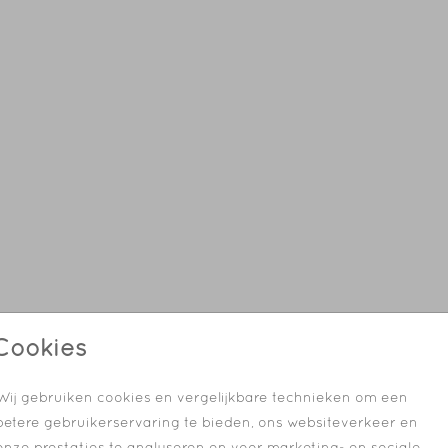
Cookies
Wij gebruiken cookies en vergelijkbare technieken om een
betere gebruikerservaring te bieden, ons websiteverkeer en
onze prestaties te analyseren en voor marketing- en sociale