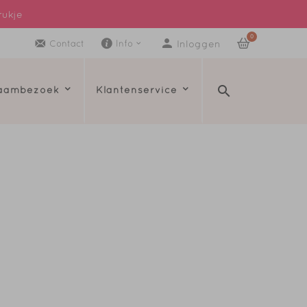
rukje
0
Inloggen
Contact
Info
raambezoek
Klantenservice