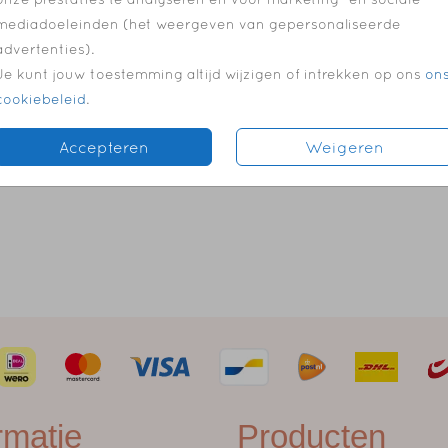
mediadoeleinden (het weergeven van gepersonaliseerde
advertenties).
Je kunt jouw toestemming altijd wijzigen of intrekken op ons
on
cookiebeleid
.
Accepteren
Weigeren
rmatie
Producten