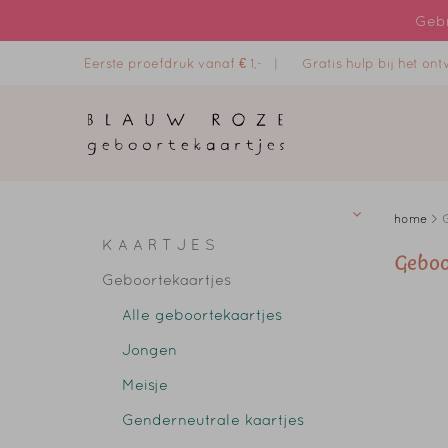
Gebr
Eerste proefdruk vanaf € 1,- |
Gratis hulp bij het o
home
>
G
K A A R T J E S
Geboo
Geboortekaartjes
Alle geboortekaartjes
Jongen
Meisje
Genderneutrale kaartjes