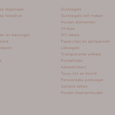
ze algemeen
Sluitzegels
ze foliedruk
Sluitzegels zelf maken
Houten elementen
Strikjes
en en bezorgen
DIY labels
eleid
Paperclips en splitpennen
 Ideeën
Lakzegels
Transparante wikkels
s
Pocketfolds
Adresstickers
Touw, lint en koord
Persoonlijke postzegel
Sample setjes
Houten kaartenhouder