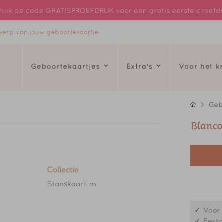
uik de code GRATISPROEFDRUK voor een gratis eerste proefd
ntwerp van jouw geboortekaartje
Geboortekaartjes
Extra's
Voor het 
Geb
Blanco
Collectie
Stanskaart m
✓ Voor 
✓ Perso