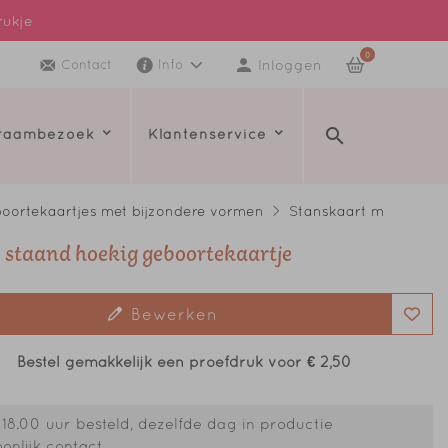
rukje
0
Inloggen
Contact
Info
kraambezoek
Klantenservice
oortekaartjes met bijzondere vormen
Stanskaart m
 staand hoekig geboortekaartje
Bewerken
Bestel gemakkelijk een proefdruk voor
€ 2,50
18.00 uur besteld, dezelfde dag in productie
onlijk contact