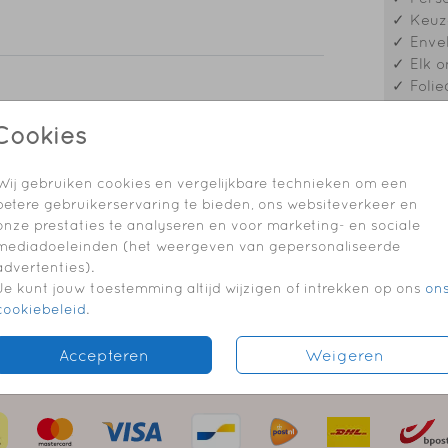
nk, of
✓ Keuze
 en
✓ Envel
✓ Elk o
✓ Folie
geboortekaartje
geboortekaartje
Cookies
Formaten
Wij gebruiken cookies en vergelijkbare technieken om een
betere gebruikerservaring te bieden, ons websiteverkeer en
onze prestaties te analyseren en voor marketing- en sociale
mediadoeleinden (het weergeven van gepersonaliseerde
advertenties).
Je kunt jouw toestemming altijd wijzigen of intrekken op ons
on
cookiebeleid
.
Accepteren
Weigeren