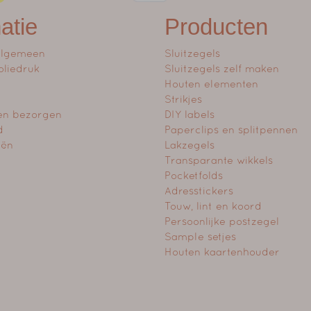
atie
Producten
algemeen
Sluitzegels
oliedruk
Sluitzegels zelf maken
Houten elementen
Strikjes
en bezorgen
DIY labels
d
Paperclips en splitpennen
eën
Lakzegels
Transparante wikkels
Pocketfolds
Adresstickers
Touw, lint en koord
Persoonlijke postzegel
Sample setjes
Houten kaartenhouder