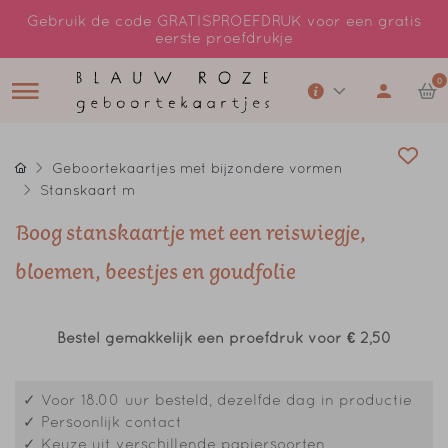
Gebruik de code GRATISPROEFDRUK voor een gratis
eerste proefdrukje
0
Geboortekaartjes met bijzondere vormen
Stanskaart m
Boog stanskaartje met een reiswiegje,
bloemen, beestjes en goudfolie
Bestel gemakkelijk een proefdruk voor
€ 2,50
✓ Voor 18.00 uur besteld, dezelfde dag in productie
✓ Persoonlijk contact
✓ Keuze uit verschillende papiersoorten