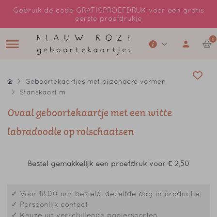
Gebruik de code GRATISPROEFDRUK voor een gratis
eerste proefdrukje
0
Geboortekaartjes met bijzondere vormen
Stanskaart m
Ovaal geboortekaartje met een witte
labradoodle op rolschaatsen
Bestel gemakkelijk een proefdruk voor
€ 2,50
✓ Voor 18.00 uur besteld, dezelfde dag in productie
✓ Persoonlijk contact
✓ Keuze uit verschillende papiersoorten