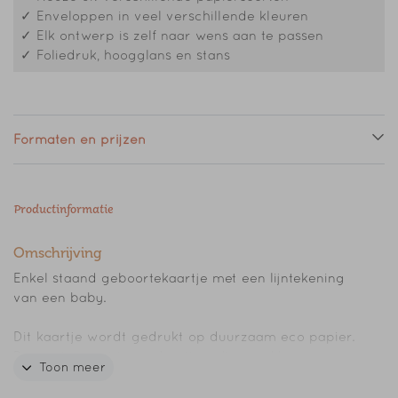
✓ Enveloppen in veel verschillende kleuren
✓ Elk ontwerp is zelf naar wens aan te passen
✓ Foliedruk, hoogglans en stans
Formaten en prijzen
Productinformatie
Omschrijving
Enkel staand geboortekaartje met een lijntekening
van een baby.
Dit kaartje wordt gedrukt op duurzaam eco papier.
De papiersoort is een beetje gelig van kleur en er
Toon meer
zitten zichtbare zwarte vezeltjes in.