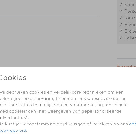
✓ Voor 
✓ Perso
e
✓ Keuze
st
✓ Envel
✓ Elk o
✓ Folie
l niet
Formaten
Cookies
Wij gebruiken cookies en vergelijkbare technieken om een
betere gebruikerservaring te bieden, ons websiteverkeer en
onze prestaties te analyseren en voor marketing- en sociale
mediadoeleinden (het weergeven van gepersonaliseerde
advertenties).
Je kunt jouw toestemming altijd wijzigen of intrekken op ons
on
cookiebeleid
.