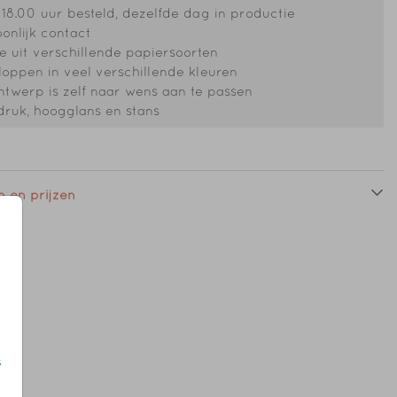
18.00 uur besteld, dezelfde dag in productie
onlijk contact
 uit verschillende papiersoorten
oppen in veel verschillende kleuren
ntwerp is zelf naar wens aan te passen
druk, hoogglans en stans
 en prijzen
s