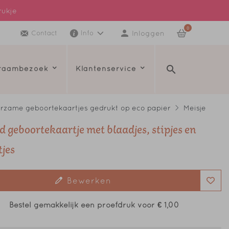
rukje
0
Inloggen
Contact
Info
kraambezoek
Klantenservice
rzame geboortekaartjes gedrukt op eco papier
Meisje
d geboortekaartje met blaadjes, stipjes en
tjes
Bewerken
Bestel gemakkelijk een proefdruk voor
€ 1,00