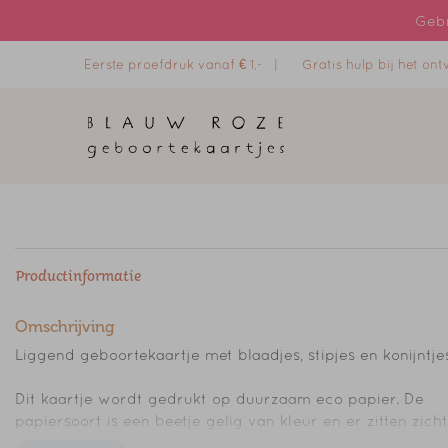
Gebr
Eerste proefdruk vanaf € 1,- |
Gratis hulp bij het o
Productinformatie
Omschrijving
Liggend geboortekaartje met blaadjes, stipjes en konijntjes
Dit kaartje wordt gedrukt op duurzaam eco papier. De
papiersoort is een beetje gelig van kleur en er zitten zich
zwarte vezeltjes in.