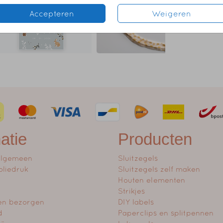
Accepteren
Weigeren
atie
Producten
algemeen
Sluitzegels
oliedruk
Sluitzegels zelf maken
Houten elementen
Strikjes
en bezorgen
DIY labels
d
Paperclips en splitpennen