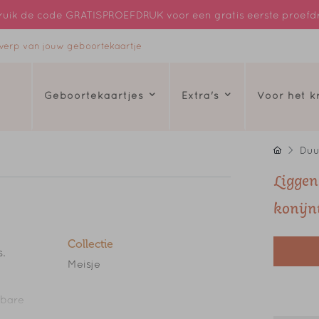
uik de code GRATISPROEFDRUK voor een gratis eerste proefd
ntwerp van jouw geboortekaartje
Geboortekaartjes
Extra's
Voor het 
Duu
Liggen
konijn
Collectie
.
Meisje
tbare