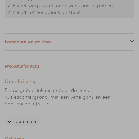
✓ Elk ontwerp is zelf naar wens aan te passen
✓ Foliedruk, hoogglans en stans
Formaten en prijzen
Productinformatie
Omschrijving
Blauw geboortekaartje door de lieve
ruitjesachtergrond, met een witte gans en een
baby'tje op zijn rug.
Heb je een vraag, wil je dit kaartje bijvoorbeeld
Toon meer
liever in een ander formaat, stuur dan gerust een
mailtje naar info@blauw-roze.nl.