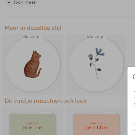
Toon meer
dan gerust een berichtje.
LET OP! Deze kaart heeft een langere levertijd: op werk
voor 18.00 uur besteld is de volgende werkdag gedrukt e
Meer in dezelfde stijl
verzonden.
sluitzegel
sluitzegel
// MEREIN
Dit vind je misschien ook leuk