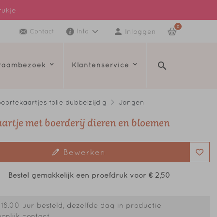
rukje
0
Inloggen
Contact
Info
kraambezoek
Klantenservice
oortekaartjes folie dubbelzijdig
Jongen
aartje met boerderij dieren en bloemen
Bewerken
Bestel gemakkelijk een proefdruk voor
€ 2,50
18.00 uur besteld, dezelfde dag in productie
onlijk contact