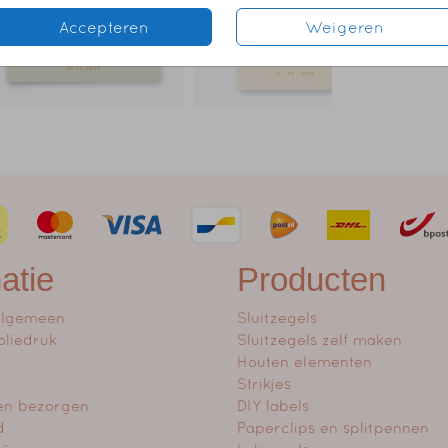
Accepteren
Weigeren
atie
Producten
algemeen
Sluitzegels
oliedruk
Sluitzegels zelf maken
Houten elementen
Strikjes
en bezorgen
DIY labels
d
Paperclips en splitpennen