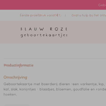
Gebr
Eerste proefdruk vanaf € 1,- |
Gratis hulp bij het o
Productinformatie
Omschrijving
Geboortekaartje met boerderij dieren -een varkentje, kip,
kat, slak, konijntjes - blaadjes, bloemen, goudfolie en rond
hoeken.
Wil je dit kaart je liever dubbel of in een ander formaat, s