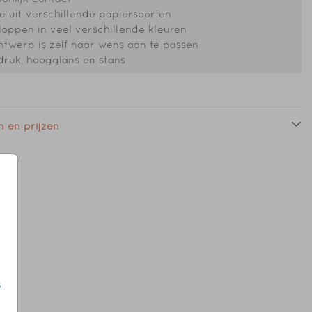
 uit verschillende papiersoorten
oppen in veel verschillende kleuren
ntwerp is zelf naar wens aan te passen
druk, hoogglans en stans
 en prijzen
s