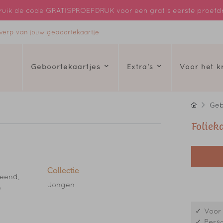
uik de code GRATISPROEFDRUK voor een gratis eerste proefd
ntwerp van jouw geboortekaartje
Geboortekaartjes
Extra's
Voor het 
Geb
Foliek
Collectie
 eend,
Jongen
e
✓ Voor 
tuur
✓ Perso