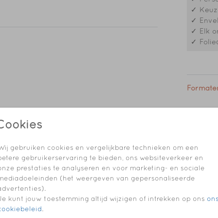
✓ Keuze
✓ Envel
dagen
✓ Elk o
n
✓ Folie
Formaten
Cookies
Wij gebruiken cookies en vergelijkbare technieken om een
betere gebruikerservaring te bieden, ons websiteverkeer en
onze prestaties te analyseren en voor marketing- en sociale
mediadoeleinden (het weergeven van gepersonaliseerde
advertenties).
Je kunt jouw toestemming altijd wijzigen of intrekken op ons
on
cookiebeleid
.