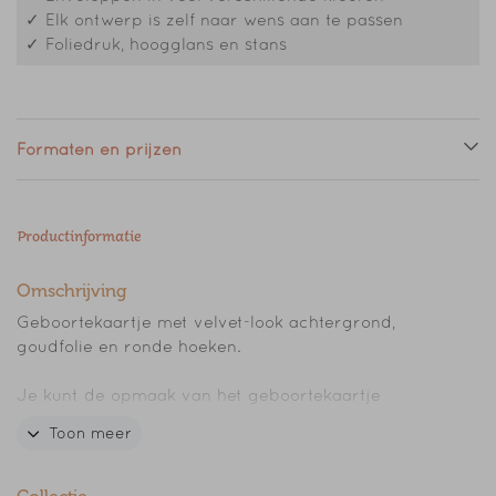
✓ Elk ontwerp is zelf naar wens aan te passen
✓ Foliedruk, hoogglans en stans
Formaten en prijzen
Productinformatie
Omschrijving
Geboortekaartje met velvet-look achtergrond,
goudfolie en ronde hoeken.
Je kunt de opmaak van het geboortekaartje
gemakkelijk aanpassen naar je eigen wensen.
Toon meer
Wil je het geboortekaartje liever als een dubbel
kaartje of in een ander formaat, neem dan gerust