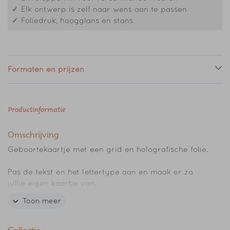
✓ Elk ontwerp is zelf naar wens aan te passen
✓ Foliedruk, hoogglans en stans
Formaten en prijzen
Productinformatie
Omschrijving
Geboortekaartje met een grid en holografische folie.
Pas de tekst en het lettertype aan en maak er zo
jullie eigen kaartje van.
Toon meer
Wil je dit kaartje liever in een ander formaat of als
een dubbel kaartje? Stuur mij dan even een mailtje.