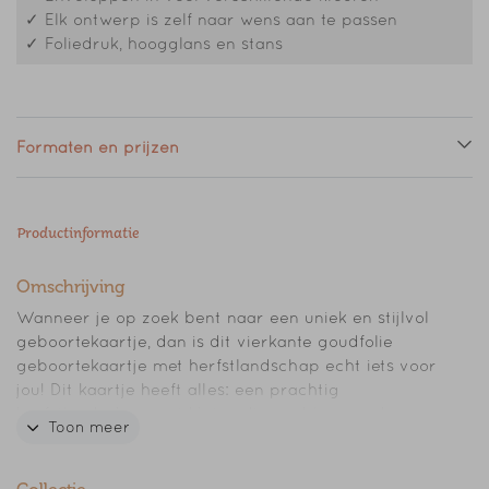
✓ Elk ontwerp is zelf naar wens aan te passen
✓ Foliedruk, hoogglans en stans
Formaten en prijzen
Productinformatie
Omschrijving
Wanneer je op zoek bent naar een uniek en stijlvol
geboortekaartje, dan is dit vierkante goudfolie
geboortekaartje met herfstlandschap echt iets voor
jou! Dit kaartje heeft alles: een prachtig
herfstlandschap met kleine dieren, bloemen, bomen,
Toon meer
een graanveld en slingers. En in het midden staat
een schattige baby in een reismandje. De naam en
kleine stipjes in het landschap zijn gedrukt in