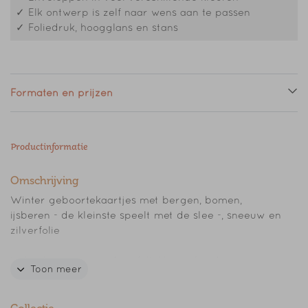
✓ Elk ontwerp is zelf naar wens aan te passen
✓ Foliedruk, hoogglans en stans
Formaten en prijzen
Productinformatie
Omschrijving
Winter geboortekaartjes met bergen, bomen,
ijsberen - de kleinste speelt met de slee -, sneeuw en
zilverfolie
Wil je liever een andere foliekleur of andere
Toon meer
lettertypes? Je kunt het gemakkelijk aanpassen in de
editor.