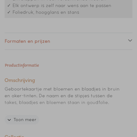
✓ Elk ontwerp is zelf naar wens aan te passen
✓ Foliedruk, hoogglans en stans
Formaten en prijzen
Productinformatie
Omschrijving
Geboortekaartje met bloemen en blaadjes in bruin
en oker-tinten. De naam en de stipjes tussen de
takes, blaadjes en bloemen staan in goudfolie.
Door de tekst aan te passen en eventueel het
Toon meer
lettertype en de opmaak, maak je er gemakkelijk je
eigen persoonlijke geboortekaartje van.