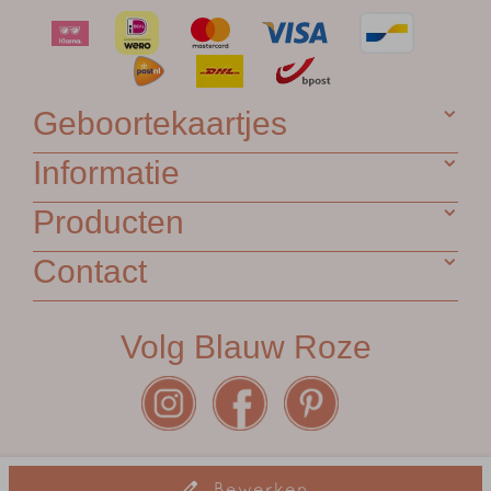
Geboortekaartjes
Informatie
Producten
Contact
Volg Blauw Roze
Algemene voorwaarden
•
Garantie
•
Privacy Statement
•
Bewerken