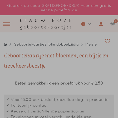
Gebruik de code GRATISPROEFDRUK voor een gratis
eerste proefdrukje
0
Geboortekaartjes folie dubbelzijdig
Meisje
Geboortekaartje met bloemen, een bijtje en
lieveheersbeestje
Bestel gemakkelijk een proefdruk voor
€ 2,50
✓ Voor 18.00 uur besteld, dezelfde dag in productie
✓ Persoonlijk contact
✓ Keuze uit verschillende papiersoorten
✓ Enveloppen in veel verschillende kleuren