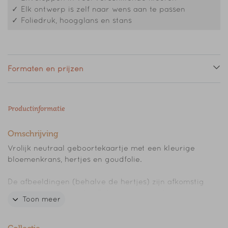
✓ Elk ontwerp is zelf naar wens aan te passen
✓ Foliedruk, hoogglans en stans
Formaten en prijzen
Productinformatie
Omschrijving
Vrolijk neutraal geboortekaartje met een kleurige
bloemenkrans, hertjes en goudfolie.
De afbeeldingen (behalve de hertjes) zijn afkomstig
uit de collectie van het Rijksmuseum, verkregen via
Toon meer
de Rijksstudio.
Pas het geboortekaartje eenvoudig aan naar je