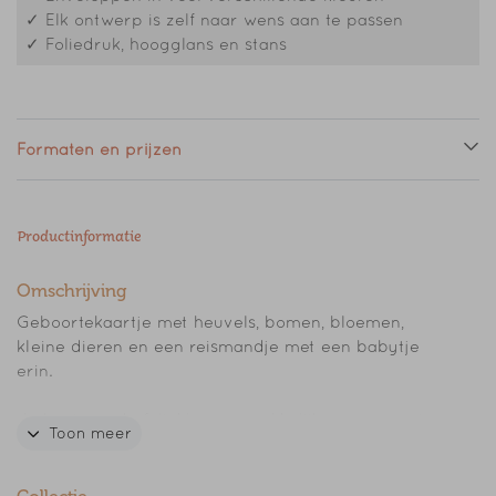
✓ Elk ontwerp is zelf naar wens aan te passen
✓ Foliedruk, hoogglans en stans
Formaten en prijzen
Productinformatie
Omschrijving
Geboortekaartje met heuvels, bomen, bloemen,
kleine dieren en een reismandje met een babytje
erin.
Je kunt o.a. de foliekleur gemakkelijk aanpassen in
Toon meer
de editor.
Kom je er niet helemaal uit met de opmaak, of wil je