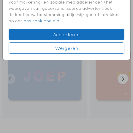
Collectie
voor marketing- en sociale mediadoeleinden (het
weergeven van gepersonaliseerde advertenties).
Meisje
Veel plezier met het ontwerpen!
Je kunt jouw toestemming altijd wijzigen of intrekken
op ons
ons cookiebeleid
.
LET OP! Deze kaart heeft een langere levertijd: op
Dit vind je misschien ook leuk
werkdagen voor 18.00 uur besteld is de volgende
Accepteren
werkdag gedrukt en verzonden.
Weigeren
// FINOU