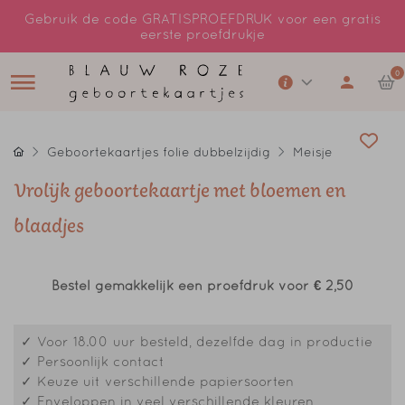
Gebruik de code GRATISPROEFDRUK voor een gratis
eerste proefdrukje
0
Geboortekaartjes folie dubbelzijdig
Meisje
Vrolijk geboortekaartje met bloemen en
blaadjes
Bestel gemakkelijk een proefdruk voor
€ 2,50
✓ Voor 18.00 uur besteld, dezelfde dag in productie
✓ Persoonlijk contact
✓ Keuze uit verschillende papiersoorten
✓ Enveloppen in veel verschillende kleuren