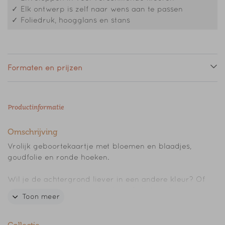
✓ Elk ontwerp is zelf naar wens aan te passen
✓ Foliedruk, hoogglans en stans
Formaten en prijzen
Productinformatie
Omschrijving
Vrolijk geboortekaartje met bloemen en blaadjes,
goudfolie en ronde hoeken.
Wil je de achtergrond liever in een andere kleur? Of
wil je liever een andere foliekleur? Je kunt het
Toon meer
gemakkelijk aanpassen in de editor.
En kom je er niet uit of heb je een vraag, mail dan