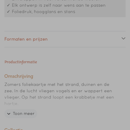
✓ Elk ontwerp is zelf naar wens aan te passen
✓ Foliedruk, hoogglans en stans
Formaten en prijzen
Productinformatie
Omschrijving
Zomers foliekaartje met het strand, duinen en de
zee. In de lucht vliegen vogels en er wappert een
vlieger. Op het strand loopt een krabbetje met een
hartje.
Toon meer
Dit kaartje is volledig aanpasbaar, zodat het perfect
bij jullie past. Pas de tekst en eventueel het
lettertype aan om het kaartje helemaal eigen te