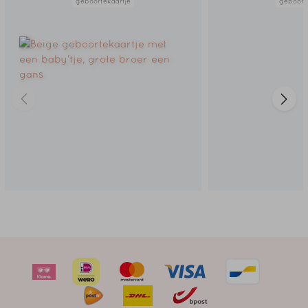
geboortekaartje
geboort