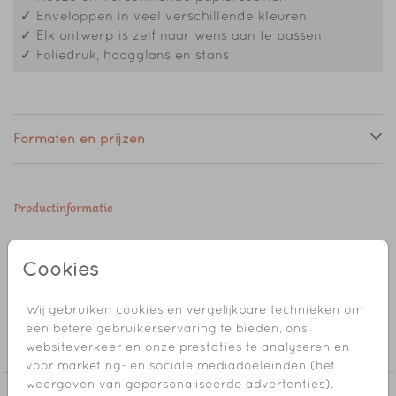
✓ Enveloppen in veel verschillende kleuren
✓ Elk ontwerp is zelf naar wens aan te passen
✓ Foliedruk, hoogglans en stans
Formaten en prijzen
Productinformatie
Omschrijving
Cookies
folie-blanco-vierkant-dubbel-geboortekaartje
Wij gebruiken cookies en vergelijkbare technieken om
Collectie
een betere gebruikerservaring te bieden, ons
websiteverkeer en onze prestaties te analyseren en
Foliedruk zelf maken
voor marketing- en sociale mediadoeleinden (het
weergeven van gepersonaliseerde advertenties).