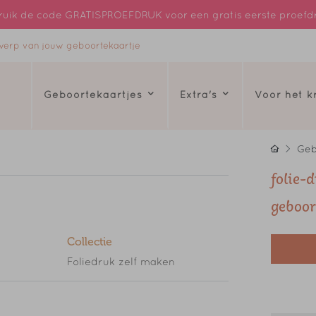
uik de code GRATISPROEFDRUK voor een gratis eerste proefd
ntwerp van jouw geboortekaartje
Geboortekaartjes
Extra's
Voor het 
Geb
folie-
geboor
Collectie
Foliedruk zelf maken