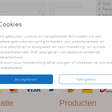
✓ Voor 
✓ Perso
✓ Keuze
✓ Envel
Cookies
✓ Elk o
✓ Folie
Wij gebruiken cookies en vergelijkbare technieken om een
betere gebruikerservaring te bieden, ons websiteverkeer en
onze prestaties te analyseren en voor marketing- en sociale
mediadoeleinden (het weergeven van gepersonaliseerde
Formaten
advertenties).
Je kunt jouw toestemming altijd wijzigen of intrekken op ons
on
cookiebeleid
.
Accepteren
Weigeren
atie
Producten