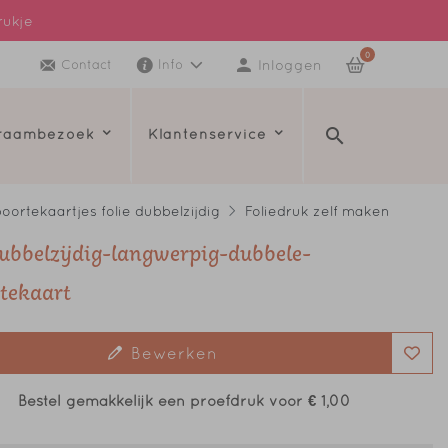
rukje
0
Inloggen
Contact
Info
kraambezoek
Klantenservice
oortekaartjes folie dubbelzijdig
Foliedruk zelf maken
dubbelzijdig-langwerpig-dubbele-
tekaart
Bewerken
Bestel gemakkelijk een proefdruk voor
€ 1,00