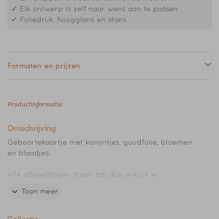
✓ Elk ontwerp is zelf naar wens aan te passen
✓ Foliedruk, hoogglans en stans
Formaten en prijzen
Productinformatie
Omschrijving
Geboortekaartje met konijntjes, goudfolie, bloemen
en blaadjes.
Alle afbeeldingen staan los, dus je kunt er
gemakkelijk een eigen en heel persoonlijk kaartje
Toon meer
van maken.
Heb je hulp nodig bij de opmaak van het kaartje,