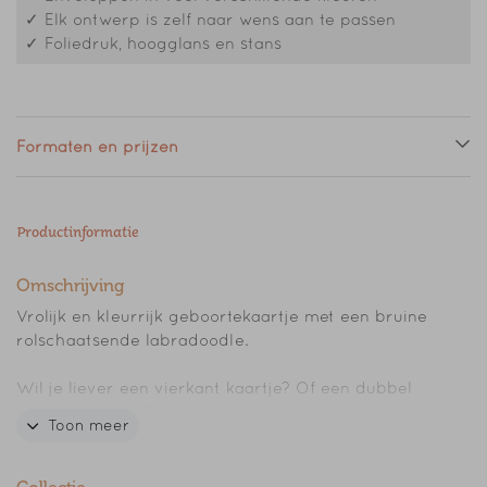
✓ Elk ontwerp is zelf naar wens aan te passen
✓ Foliedruk, hoogglans en stans
Formaten en prijzen
Productinformatie
Omschrijving
Vrolijk en kleurrijk geboortekaartje met een bruine
rolschaatsende labradoodle.
Wil je liever een vierkant kaartje? Of een dubbel
geboortekaartje? Stuur dan even een mailtje.
Toon meer
// FLOORTJE